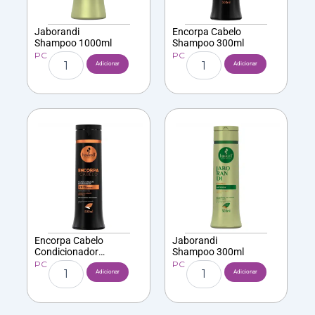
Jaborandi
Encorpa Cabelo
Shampoo 1000ml
Shampoo 300ml
PC
PC
Quantidade
Quantidade
Adicionar
Adicionar
de
de
Jaborandi
Encorpa
Shampoo
Cabelo
1000ml
Shampoo
300ml
Encorpa Cabelo
Jaborandi
Condicionador
Shampoo 300ml
300ml
PC
PC
Quantidade
Quantidade
Adicionar
Adicionar
de
de
Encorpa
Jaborandi
Cabelo
Shampoo