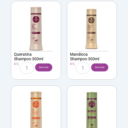
Condicionador
300ml
300ml
Queratina
Mandioca
Shampoo 300ml
Shampoo 300ml
PC
PC
Quantidade
Quantidade
Adicionar
Adicionar
de
de
Queratina
Mandioca
Shampoo
Shampoo
300ml
300ml