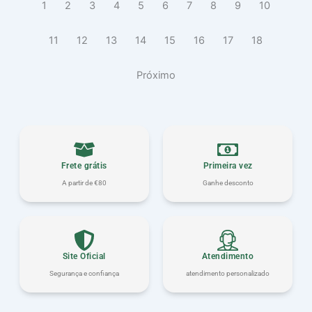
Shampoo
1
2
3
4
5
6
7
8
9
10
300ml
11
12
13
14
15
16
17
18
Próximo
Frete grátis
Primeira vez
A partir de €80
Ganhe desconto
Site Oficial
Atendimento
Segurança e confiança
atendimento personalizado