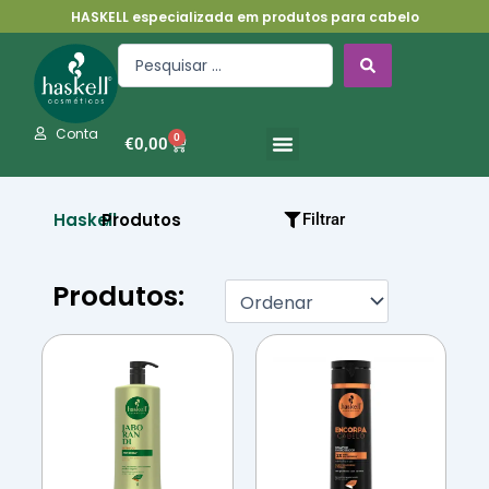
Skip
HASKELL especializada em produtos para cabelo
to
Search
content
...
Conta
0
Cart
€
0,00
Haskell
Produtos
/
Filtrar
Produtos: